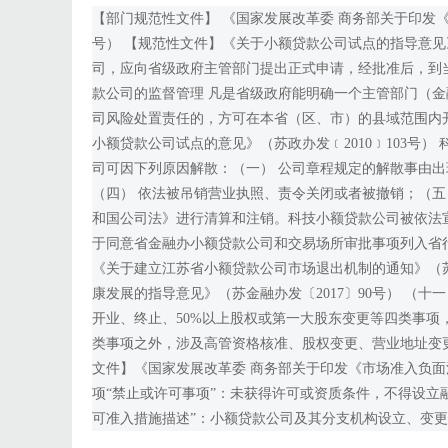
【部门规范性文件】 《国家发展改革委 商务部关于印发《市场
号） 【规范性文件】《关于小额贷款公司试点的指导意见》
司，应向省级政府主管部门提出正式申请，经批准后，到
款公司的监督管理 凡是省级政府能明确一个主管部门（
司风险处置责任的，方可在本省（区、市）的县域范围内
小额贷款公司试点的意见》（苏政办发﹝2010﹞103号
司可因下列原因解散：（一） 公司章程规定的解散事由出
（四） 依法被吊销营业执照、责令关闭或者被撤销；（五
和国公司法》进行清算和注销。科技小额贷款公司被依法
于同意省金融办小额贷款公司和交易场所审批事项列入省行政
《关于建立江苏省小额贷款公司市场退出机制的通知》（苏金
康发展的指导意见》（苏金融办发〔2017〕90号） （
开业、终止、50%以上股权或第一大股东变更等四类事
类事项之外，涉及高管资格核准、股权变更、营业地址变
文件】《国家发展改革委 商务部关于印发《市场准入负面清单（
项“禁止或许可事项”：未获得许可或资质条件，不得设立
可准入措施描述”：小额贷款公司及其分支机构设立、变