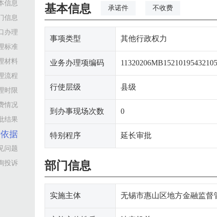
本信息
基本信息
承诺件
不收费
门信息
口办理
事项类型
其他行政权力
理标准
理材料
业务办理项编码
11320206MB15210195432105
理流程
行使层级
县级
理时限
费情况
到办事现场次数
0
批结果
律依据
特别程序
延长审批
见问题
询投诉
部门信息
实施主体
无锡市惠山区地方金融监督