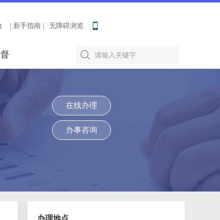
台
| 新手指南 |
无障碍浏览
要督
在线办理
办事咨询
办理地点