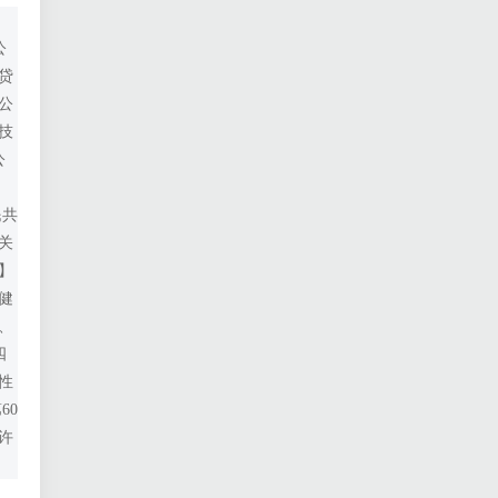
公
贷
公
技
公
民共
关
】
健
、
四
性
60
许