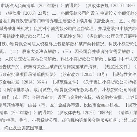
准入负面清单（2020年版）》的通知》 （发改体改规〔2020〕1880
（银监发〔2008〕23号） 二、小额贷款公司的设立 申请设立小额贷款
当地工商行政管理部门申请办理注册登记手续并领取营业执照。 五、小额
金融办或相关机构）负责对小额贷款公司的监督管理，并愿意承担小额贷款
开展组建小额贷款公司试点。 【规范性文件】《省政府办公厅关于开展科
） 科技小额贷款公司法人资格终止包括解散和破产两种情况。科技小额贷款
现；（二） 股东大会决议解散；（三） 因公司合并或者分立需要解散；
） 人民法院依法宣布公司解散。科技小额贷款公司解散，依照《中华人
宣告破产的，依照有关企业破产的法律实施破产清算。 【规范性文件】《
审批事项目录清单的批复》（苏审改办〔2015〕18号） 【规范性文件
融办发〔2014〕36号） 【规范性文件】《关于促进小额贷款公司持续
十一）明确审批事项。取消设立小额贷款公司招投标程序。小额贷款公司筹建
项，由县（市、区）金融办审查、设区市金融办审核、省金融办审批；上述
更等其他事项，由县（市、区）金融办审查、设区市金融办核准。 【规范
2020年版）》的通知》（发改体改规〔2020〕1880号） 《清单》第
融资担保、典当、小额贷款公司、征信机构等相关金融服务机构；“禁止或
更、终止及业务范围审批。