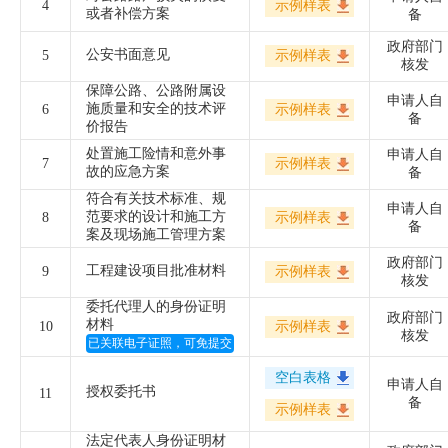
4
示例样表
或者补偿方案
备
政府部门
公安书面意见
5
示例样表
核发
保障公路、公路附属设
申请人自
施质量和安全的技术评
6
示例样表
备
价报告
处置施工险情和意外事
申请人自
7
示例样表
故的应急方案
备
符合有关技术标准、规
申请人自
范要求的设计和施工方
8
示例样表
备
案及现场施工管理方案
政府部门
工程建设项目批准材料
9
示例样表
核发
委托代理人的身份证明
政府部门
材料
10
示例样表
核发
已关联电子证照，可免提交
空白表格
申请人自
授权委托书
11
备
示例样表
法定代表人身份证明材