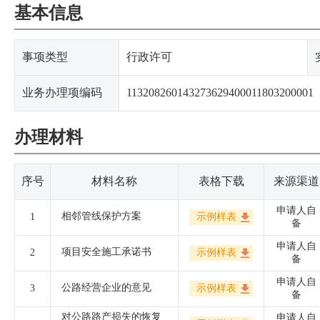
基本信息
事项类型
行政许可
业务办理项编码
113208260143273629400011803200001
办理材料
序号
材料名称
表格下载
来源渠道
申请人自
相邻管线保护方案
1
示例样表
备
申请人自
项目安全施工承诺书
2
示例样表
备
申请人自
公路经营企业的意见
3
示例样表
备
对公路路产损失的恢复
申请人自