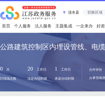
涟水县
切换区域
首页
个人服务
法人服务
主题集成
一企来办
好差
公路建筑控制区内埋设管线、电
0
20
1
次
工作日
工作日
办件评价
办事指南
到现场次数
法定办结时限
承诺办结时限