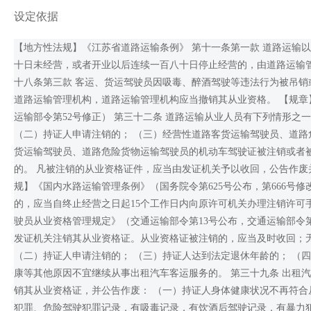
设定依据
【地方性法规】《江苏省道路运输条例》 第十一条第一款 道路运输
十日未经营，或者开业以后连续一百八十日停止经营的，由道路运输
十八条第三款 客运、货运驾驶员因吸毒、醉酒驾驶等违法行为被吊
道路运输管理机构，道路运输管理机构应当撤销其从业资格。 【规章
运输部令第52号修正） 第三十二条 道路运输从业人员有下列情形之
（二）持证人申请注销的； （三）经营性道路客货运输驾驶员、道路
货运输驾驶员、道路危险货物运输驾驶员的机动车驾驶证被注销或者被
的。 凡被注销的从业资格证件，应当由发证机关予以收回，公告作废
规】《国内水路运输管理条例》（国务院令第625号公布，第666号
的，应当自终止经营之日起15个工作日内向原许可机关办理注销许可
驶员从业资格管理规定》（交通运输部令第13号公布，交通运输部令第
发证机关注销其从业资格证。从业资格证被注销的，应当及时收回；
（二）持证人申请注销的； （三）持证人达到法定退休年龄的； （
康等其他原因不宜继续从事出租汽车客运服务的。 第三十九条 出租
销其从业资格证，并公告作废： （一）持证人身体健康状况不再符合
犯罪、危险驾驶犯罪记录，有吸毒记录，有饮酒后驾驶记录，有暴力犯