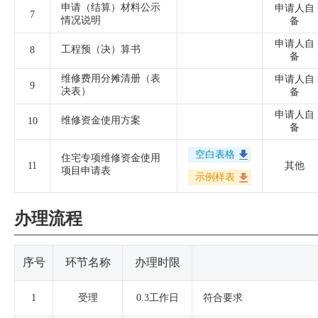
申请（结算）材料公示
申请人自
7
情况说明
备
申请人自
工程预（决）算书
8
备
维修费用分摊清册（表
申请人自
9
决表）
备
申请人自
维修资金使用方案
10
备
空白表格
住宅专项维修资金使用
11
其他
项目申请表
示例样表
办理流程
序号
环节名称
办理时限
1
受理
0.3工作日
符合要求