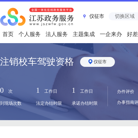
仪征市
切换区域
首页
个人服务
法人服务
主题集成
一企来办
好差
注销校车驾驶资格
仪征市
0
1
1
次
工作日
工作日
办件评价
办事指南
到现场次数
法定办结时限
承诺办结时限