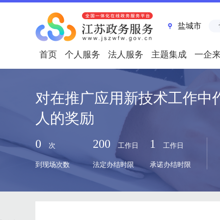
盐城市
首页
个人服务
法人服务
主题集成
一企
对在推广应用新技术工作中
人的奖励
0
200
1
次
工作日
工作日
到现场次数
法定办结时限
承诺办结时限