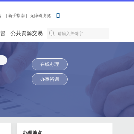
台
| 新手指南 |
无障碍浏览
要督
公共资源交易
在线办理
办事咨询
办理地点