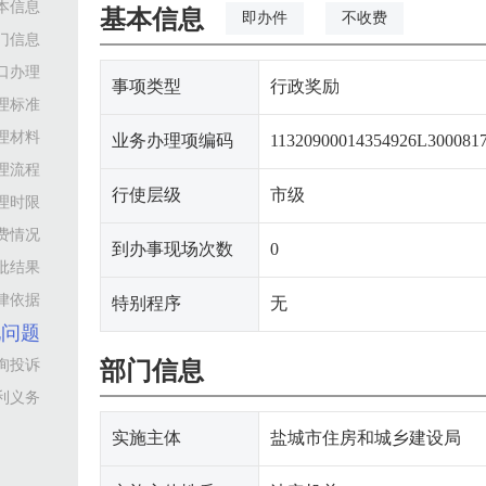
本信息
基本信息
即办件
不收费
门信息
口办理
事项类型
行政奖励
理标准
理材料
业务办理项编码
11320900014354926L300081
理流程
行使层级
市级
理时限
费情况
到办事现场次数
0
批结果
律依据
特别程序
无
见问题
询投诉
部门信息
利义务
实施主体
盐城市住房和城乡建设局