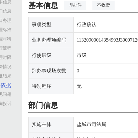
本信息
基本信息
即办件
不收费
门信息
口办理
事项类型
行政确认
理标准
理材料
业务办理项编码
11320900014354993J3000712
理流程
行使层级
市级
理时限
费情况
到办事现场次数
0
批结果
律依据
特别程序
无
见问题
询投诉
部门信息
实施主体
盐城市司法局