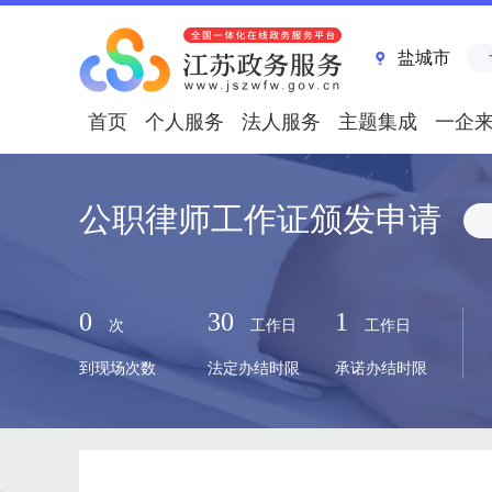
盐城市
首页
个人服务
法人服务
主题集成
一企
公职律师工作证颁发申请
0
30
1
次
工作日
工作日
到现场次数
法定办结时限
承诺办结时限