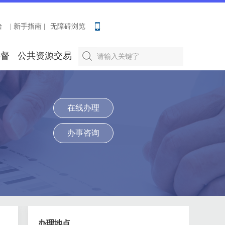
台
| 新手指南 |
无障碍浏览
要督
公共资源交易
在线办理
办事咨询
办理地点