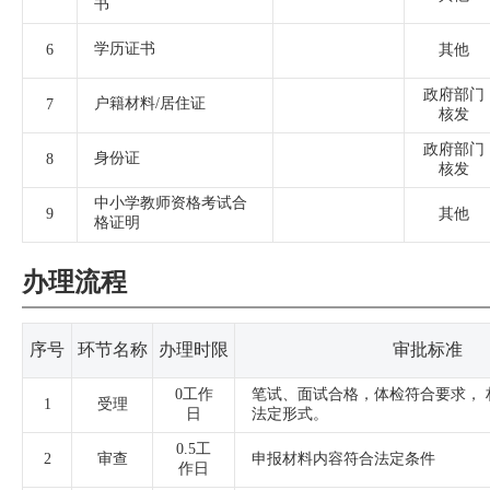
书
学历证书
6
其他
政府部门
户籍材料/居住证
7
核发
政府部门
身份证
8
核发
中小学教师资格考试合
9
其他
格证明
办理流程
序号
环节名称
办理时限
审批标准
0工作
笔试、面试合格，体检符合要求， 
1
受理
日
法定形式。
0.5工
2
审查
申报材料内容符合法定条件
作日