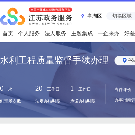
亭湖区
切换区域
首页
个人服务
法人服务
主题集成
一企来办
好差
水利工程质量监督手续办理
亭
0
20
1
次
工作日
工作日
办件评价
办事指南
到现场次数
法定办结时限
承诺办结时限