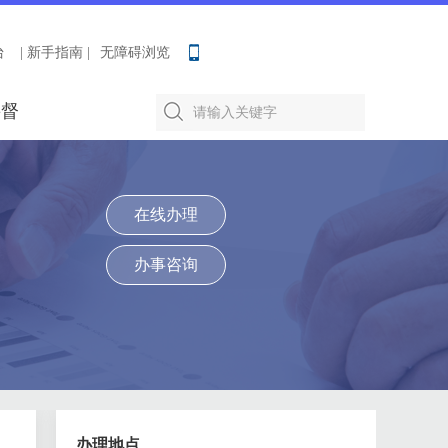
台
| 新手指南 |
无障碍浏览
要督
在线办理
办事咨询
办理地点