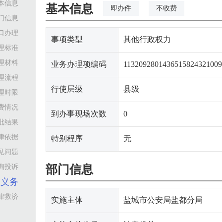
本信息
基本信息
即办件
不收费
门信息
口办理
事项类型
其他行政权力
理标准
理材料
业务办理项编码
113209280143651582432100
理流程
行使层级
县级
理时限
费情况
到办事现场次数
0
批结果
律依据
特别程序
无
见问题
询投诉
部门信息
利义务
律救济
实施主体
盐城市公安局盐都分局