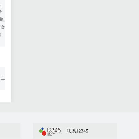
夫
子
执
子女
》
第二
联系12345