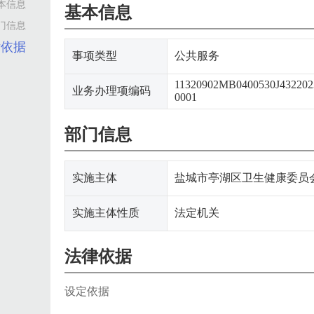
本信息
基本信息
门信息
律依据
事项类型
公共服务
11320902MB0400530J432202
业务办理项编码
0001
部门信息
实施主体
盐城市亭湖区卫生健康委员
实施主体性质
法定机关
法律依据
设定依据