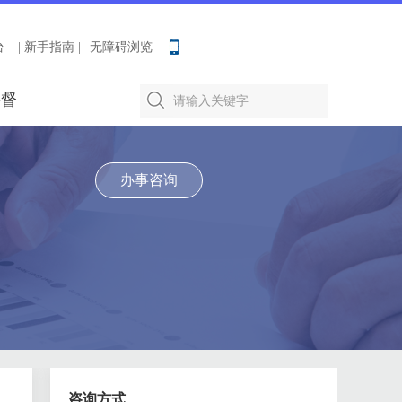
台
| 新手指南 |
无障碍浏览
要督
办事咨询
咨询方式