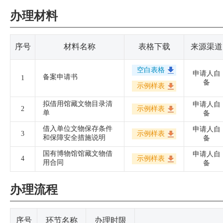
办理材料
序号
材料名称
表格下载
来源渠道
空白表格
申请人自
备案申请书
1
备
示例样表
拟借用馆藏文物目录清
申请人自
2
示例样表
单
备
借入单位文物保存条件
申请人自
3
示例样表
和保障安全措施说明
备
国有博物馆馆藏文物借
申请人自
4
示例样表
用合同
备
办理流程
序号
环节名称
办理时限