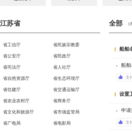
江苏省
全部
(
省工信厅
省民族宗教委
船舶
省公安厅
省民政厅
船舶
省司法厅
省人社厅
支
省自然资源厅
省生态环境厅
省住建厅
省交通运输厅
设置
省农业农村厅
省商务厅
申请
省文化和旅游厅
省市场监管局
支
省广电局
省电影局